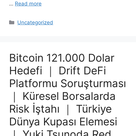
…
Read more
Categories
Uncategorized
Bitcoin 121.000 Dolar
Hedefi ｜ Drift DeFi
Platformu Soruşturması
｜ Küresel Borsalarda
Risk İştahı ｜ Türkiye
Dünya Kupası Elemesi
｜ Yuki Tsunoda Red