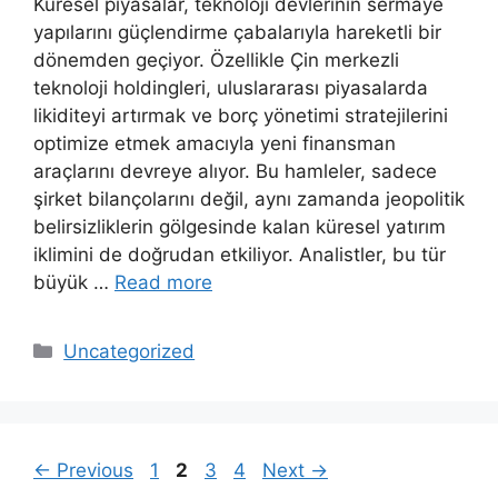
Küresel piyasalar, teknoloji devlerinin sermaye
yapılarını güçlendirme çabalarıyla hareketli bir
dönemden geçiyor. Özellikle Çin merkezli
teknoloji holdingleri, uluslararası piyasalarda
likiditeyi artırmak ve borç yönetimi stratejilerini
optimize etmek amacıyla yeni finansman
araçlarını devreye alıyor. Bu hamleler, sadece
şirket bilançolarını değil, aynı zamanda jeopolitik
belirsizliklerin gölgesinde kalan küresel yatırım
iklimini de doğrudan etkiliyor. Analistler, bu tür
büyük …
Read more
Categories
Uncategorized
Page
Page
Page
Page
←
Previous
1
2
3
4
Next
→