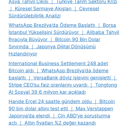
Asya Tahvil Çıkışı ｜ Türkiye Tarım Sektörü Krizi
｜ Küresel Sermaye Akışları ｜ Çevresel
Sürdürülebilirlik Analizi
WhatsApp Brezilya’da Ödeme Başlattı ｜ Borsa
İstanbul Yükselişini Sürdürüyor ｜ Alibaba Tahvil
İhracıyla Büyüyor ｜ Bitcoin 90 Bin Dolar
Sınırında ｜ Japonya Dijital Dönüşümü
Hızlandırıyor
International Business Settlement 248 adet
Bitcoin aldı ｜ WhatsApp Brezilya’da ödeme
başlattı ｜ VersaBank döviz işlevini genişletti ｜
Stripe CEO’su faiz oranlarını uyardı ｜ Tongtong
AI Sosyal 39,6 milyon kar açıkladı
Hande Erçel 24 saatte gündem oldu ｜ Bitcoin
90 bin dolar altını test etti ｜ Max Verstappen
Japonya’da elendi ｜ Çin ABD’ye soruşturma
açtı ｜ Altın fiyatları %2 değer kazandı