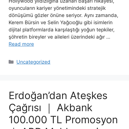
Hollywood yıldızlığına uzanan başarı hikayesi,
oyuncuların kariyer yönetimindeki stratejik
dönüşümü gözler önüne seriyor. Aynı zamanda,
Kerem Bürsin ve Selin Yağcıoğlu gibi isimlerin
dijital platformlarda karşılaştığı yoğun tepkiler,
şöhretin bireyler ve aileleri üzerindeki ağır …
Read more
Categories
Uncategorized
Erdoğan’dan Ateşkes
Çağrısı ｜ Akbank
100.000 TL Promosyon