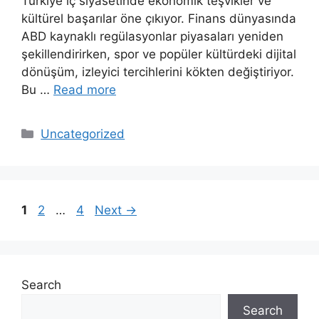
Türkiye iç siyasetinde ekonomik teşvikler ve
kültürel başarılar öne çıkıyor. Finans dünyasında
ABD kaynaklı regülasyonlar piyasaları yeniden
şekillendirirken, spor ve popüler kültürdeki dijital
dönüşüm, izleyici tercihlerini kökten değiştiriyor.
Bu …
Read more
Categories
Uncategorized
Page
Page
Page
1
2
…
4
Next
→
Search
Search