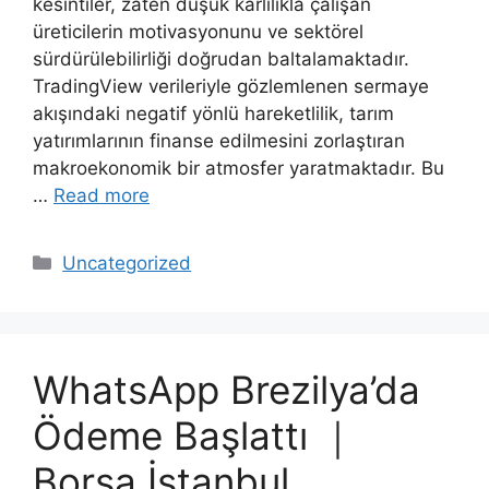
kesintiler, zaten düşük karlılıkla çalışan
üreticilerin motivasyonunu ve sektörel
sürdürülebilirliği doğrudan baltalamaktadır.
TradingView verileriyle gözlemlenen sermaye
akışındaki negatif yönlü hareketlilik, tarım
yatırımlarının finanse edilmesini zorlaştıran
makroekonomik bir atmosfer yaratmaktadır. Bu
…
Read more
Categories
Uncategorized
WhatsApp Brezilya’da
Ödeme Başlattı ｜
Borsa İstanbul