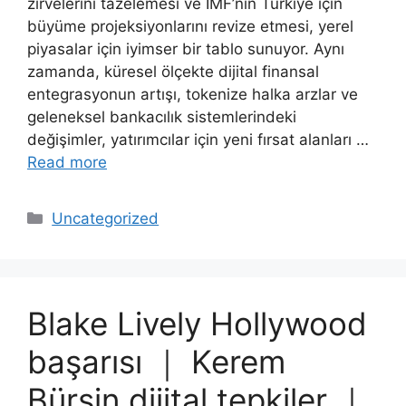
zirvelerini tazelemesi ve IMF’nin Türkiye için
büyüme projeksiyonlarını revize etmesi, yerel
piyasalar için iyimser bir tablo sunuyor. Aynı
zamanda, küresel ölçekte dijital finansal
entegrasyonun artışı, tokenize halka arzlar ve
geleneksel bankacılık sistemlerindeki
değişimler, yatırımcılar için yeni fırsat alanları …
Read more
Categories
Uncategorized
Blake Lively Hollywood
başarısı ｜ Kerem
Bürsin dijital tepkiler ｜