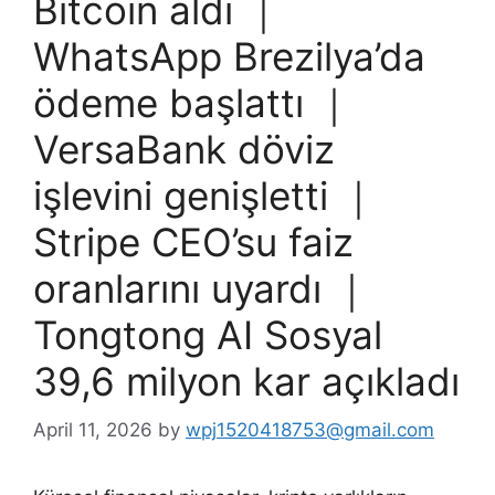
Bitcoin aldı ｜
WhatsApp Brezilya’da
ödeme başlattı ｜
VersaBank döviz
işlevini genişletti ｜
Stripe CEO’su faiz
oranlarını uyardı ｜
Tongtong AI Sosyal
39,6 milyon kar açıkladı
April 11, 2026
by
wpj1520418753@gmail.com